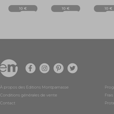
10 €
10 €
10 €
Ajouter
Ajouter
Ajo
À propos des Editions Montparnasse
Prog
Conditions générales de vente
Frais
Contact
Prot