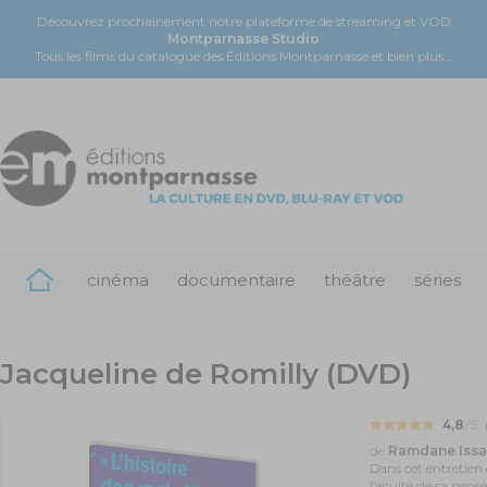
Découvrez prochainement notre plateforme de streaming et VOD
Montparnasse Studio
Tous les films du catalogue des Éditions Montparnasse et bien plus...
cinéma
documentaire
théâtre
séries
Jacqueline de Romilly (DVD)
4,8
/5
de
Ramdane Iss
Dans cet entretien
l’acuité de sa pens