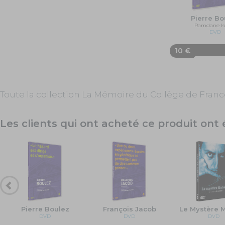
Pierre Bo
Ramdane Is
DVD
10 €
Ajouter 
Toute la collection La Mémoire du Collège de Fran
Les clients qui ont acheté ce produit on
Pierre Boulez
François Jacob
Le Mystère 
DVD
DVD
DVD