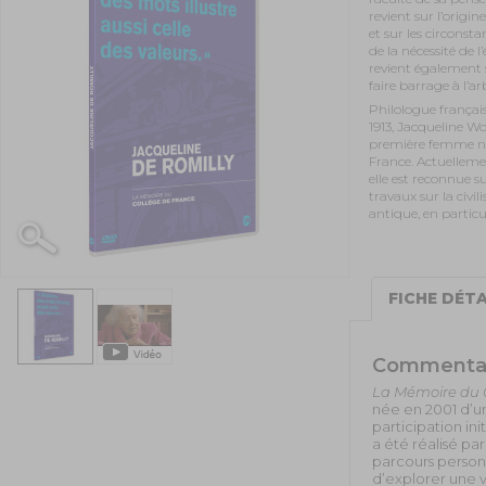
revient sur l’origi
et sur les circonst
de la nécessité de 
revient également s
faire barrage à l’arb
Philologue françai
1913, Jacqueline W
première femme n
France. Actuelleme
elle est reconnue s
travaux sur la civil
antique, en particu
FICHE DÉTA
Commenta
La Mémoire du 
née en 2001 d’u
participation in
a été réalisé pa
parcours person
d’explorer une va