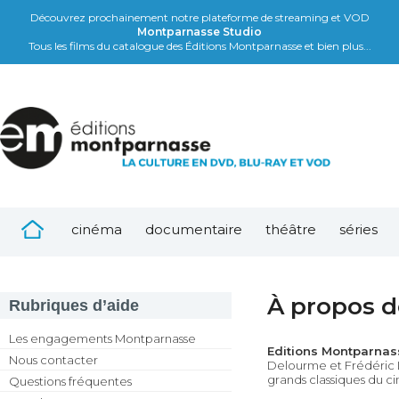
Découvrez prochainement notre plateforme de streaming et VOD
Montparnasse Studio
Tous les films du catalogue des Éditions Montparnasse et bien plus...
cinéma
documentaire
théâtre
séries
À propos d
Rubriques d’aide
Les engagements Montparnasse
Editions Montparnas
Nous contacter
Delourme et Frédéric L
grands classiques du c
Questions fréquentes