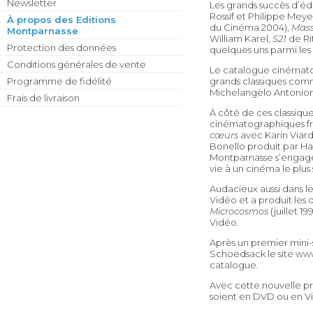
Newsletter
Les grands succès d’éd
Rossif et Philippe Meye
À propos des Editions
du Cinéma 2004),
Mass
Montparnasse
William Karel,
S21
de Ri
Protection des données
quelques uns parmi les 
Conditions générales de vente
Le catalogue cinémato
Programme de fidélité
grands classiques co
Michelangelo Antonion
Frais de livraison
À côté de ces classique
cinématographiques fra
cœurs
avec Karin Viard
Bonello produit par Ha
Montparnasse s’engagen
vie à un cinéma le plu
Audacieux aussi dans le
Vidéo et a produit les
Microcosmos
(juillet 1
Vidéo.
Après un premier mini
Schoedsack le site
www
catalogue.
Avec cette nouvelle pré
soient en DVD ou en V