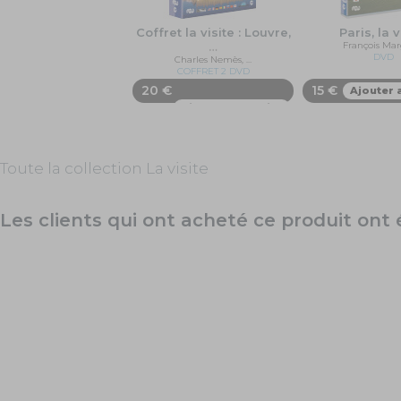
Coffret la visite : Louvre,
Paris, la v
…
François Mar
DVD
Charles Nemès, …
COFFRET 2 DVD
20 €
15 €
Ajouter 
Ajouter au panier
Toute la collection La visite
Les clients qui ont acheté ce produit on