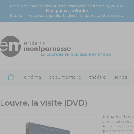
Découvrez prochainement notre plateforme de streaming et VOD
Montparnasse Studio
Tous les films du catalogue des Éditions Montparnasse et bien plus...
cinéma
documentaire
théâtre
séries
Louvre, la visite (DVD)
de
Charles Nemè
Une invitation à u
du monde, à la déco
que des chefs-d’œuv