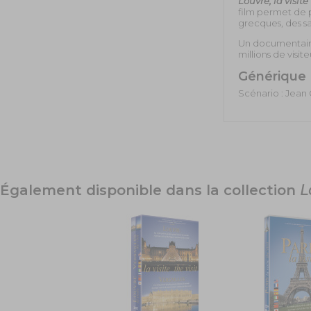
Louvre, la visite
film permet de p
grecques, des s
Un documentaire
millions de visit
Générique
Scénario : Jean 
Également disponible dans la collection
L