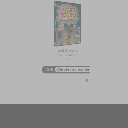
Wild style
Charlie Ahearn
DVD
15 €
Ajouter au panier