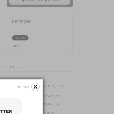
Partager
E TECHNIQUE
omment rendre vivants une culture, une
fermer
 série à succès
The Get down
produite
isée au début des années 80 et qui a
se.
ETTER
ode et de la culture hip-hop avec