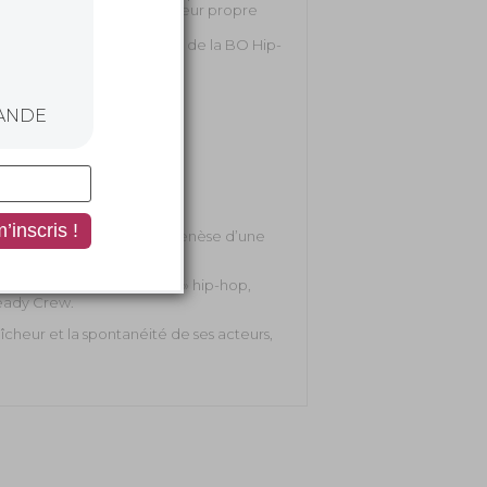
Freddy
et
Busy Bee
dans leur propre
ec
The Get Down
et la sortie de la BO Hip-
ANDE
ment exceptionnel sur la genèse d’une
ionners de la « old school » hip-hop,
eady Crew.
raîcheur et la spontanéité de ses acteurs,
odney Cee, Charlie Chase, Grand Mixer
rosty Freeze, Mr. Freeze, Grand Master