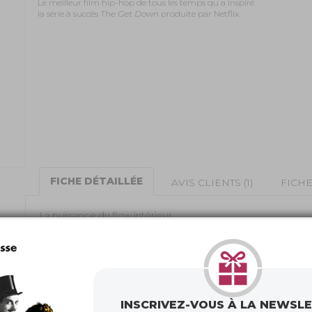
Le meilleur film hip-hop de tous les temps qu a inspiré
la série à succès
The Get Down
produite par Netflix.
FICHE DÉTAILLÉE
AVIS CLIENTS (1)
FICH
La puissance du flow intérieur.
Comment transformer l’explosion du désir en créativité ? C
ville, des corps, un moment
Le meilleur film hip-hop de tous les temps qui a inspiré la
par NETFLIX.
Une œuvre visuelle fondatrice de la culture hip-hop réal
suscité de nombreuses vocations dans le graffiti et la dan
INSCRIVEZ-VOUS À LA NEWSL
Un casting de rêve pour tous les amoureux de cette péri