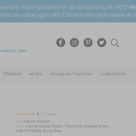
nement notre plateforme de streaming et VOD
Mo
films du catalogue des Éditions Montparnasse et bi
théâtre
séries
musique / humour
collections
5
/5
(
1
avis
)
de
Charlie Ahearn
avec
Grand Master Flash, The Rock Steady Crew,
Fab F Freddy, Busy Bee