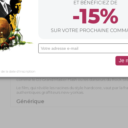
ET BÉNÉFICIEZ DE
Grand Master Flash
,
The Rock Steady Crew
,
Fab F 
-15%
rôle !
La genèse d’une culture urbaine dominante en 2017 av
Hop Famlily Tree.
Compléments
SUR VOTRE PROCHAINE COMM
Clip musical
Scènes coupées
Bande-annonce
Galerie de photos
Commentaire
Wild Style
est le film culte du mouvement hip-hop, un docu
culture aujourd’hui dominante.
r de la date d’inscription
Le réalisateur nous donne l’occasion d’admirer en action les p
comme le DJ Grand Master Flash ou les danseurs du Rock St
Le film, qui révèle les racines du style hardcore, vaut par la f
authentiques graffiteurs new-yorkais.
Générique
Acteurs : Patti Astor, Busy Bee, Grandmaster Caz, Lil’ R
DXT, Sandra Fabara, Fred Brathwaite, Fab Five Freddy, F
Flash, Lee George Quinones
Musique : Fab Five Freddy, Chris Stein
Producteur : Charlie Ahearn