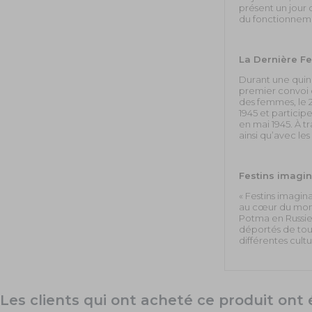
présent un jour d
du fonctionnemen
La Dernière F
Durant une quin
premier convoi 
des femmes, le 26
1945 et particip
en mai 1945. À t
ainsi qu’avec le
Festins imagin
« Festins imagin
au cœur du mon
Potma en Russie
déportés de toute
différentes cult
Ce qu’ils savai
Les clients qui ont acheté ce produit on
Au printemps 19