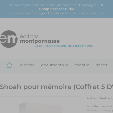
Découvrez prochainement notre plateforme de streaming et VOD
Montparnasse Studio
Tous les films du catalogue des Éditions Montparnasse et bien plus...
cinéma
documentaire
théâtre
séries
Shoah pour mémoire (Coffret 5 
de
Alain Jaubert
…
Un coffret rassemb
évènements tragiqu