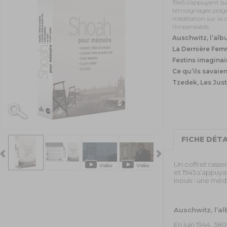
1945 s’appuyant sur
témoignages poigna
méditation sur la d
l’impensable.
Auschwitz, l’al
La Dernière Femm
Festins imaginai
Ce qu’ils savaien
Tzedek, Les Jus
FICHE DÉTA
Un coffret rasse
et 1945 s’appuy
inouïs : une méd
Auschwitz, l’
En juin 1944, 38