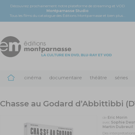
Découvrez prochainement notre plateforme de streaming et VOD
Montparnasse Studio
Tous les films du catalogue des Éditions Montparnasse et bien plus...
cinéma
documentaire
théâtre
séries
Chasse au Godard d’Abbittibbi (
de
Eric Morin
avec
Sophie Desm
Martin Dubreuil
Des interprétations