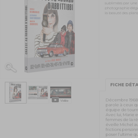
sublimées par une
photographie élégan
la beauté des plans
FICHE DÉTA
Décembre 1968, R
parole à ceux qu
équipe de tourn
Avec lui, Marie 
femmes de la rég
éveille Michel a
frictions person
poser l’ultime qu