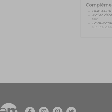
Compléme
OPASATICA
Mai en déc
film.
La Nuit amé
sur une idée