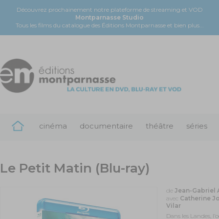
Découvrez prochainement notre plateforme de streaming et VOD
Montparnasse Studio
Tous les films du catalogue des Éditions Montparnasse et bien plus...
cinéma
documentaire
théâtre
séries
Le Petit Matin (Blu-ray)
de
Jean-Gabriel
avec
Catherine Jo
Vilar
Dans les Landes, l