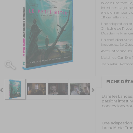
la vie d’une famill
intestines. La jeun
elle d’un amour vi
officier allemand.
Une adaptation or
Christine de Rivoy
l’Académie Françai
Un chef-d’œuvre de
Meaulnes, Le Cœu
Avec Catherine Jou
Matthieu Carrière (
Jean Vilar (
Raphaë
FICHE DÉTA
Dans les Landes,
passions intesti
concessions pour
Une adaptation 
l’Académie Fran