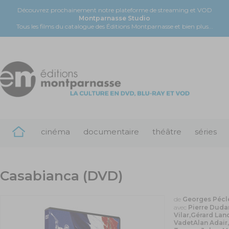
Découvrez prochainement notre plateforme de streaming et VOD
Montparnasse Studio
Tous les films du catalogue des Éditions Montparnasse et bien plus...
cinéma
documentaire
théâtre
séries
Casabianca (DVD)
de
Georges Pécl
avec
Pierre Duda
Vilar,Gérard Lan
VadetAlan Adair,