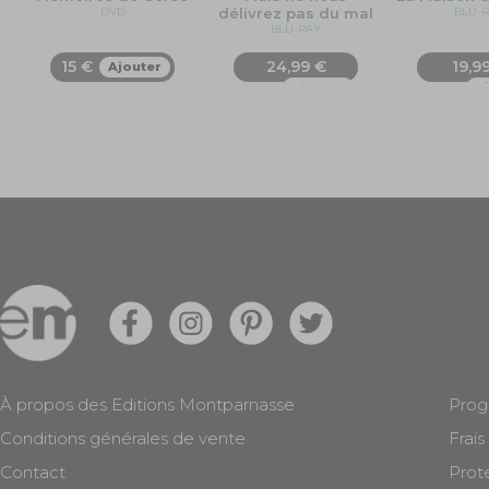
DVD
délivrez pas du mal
BLU-
BLU-RAY
15 €
24,99 €
19,9
Ajouter
Ajouter
A
À propos des Editions Montparnasse
Prog
Conditions générales de vente
Frais
Contact
Prot