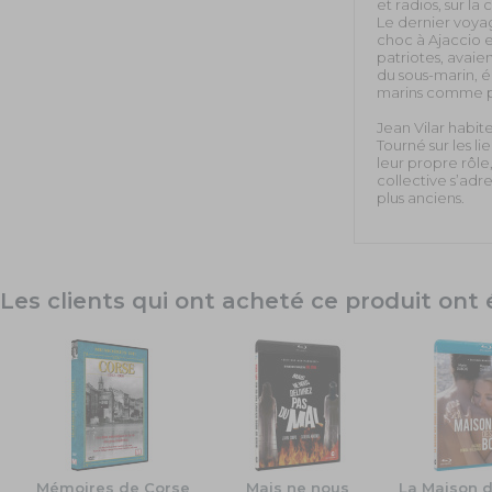
et radios, sur la
Le dernier voya
choc à Ajaccio e
patriotes, avaie
du sous-marin, 
marins comme patr
Jean Vilar habi
Tourné sur les l
leur propre rôle
collective s’adr
plus anciens.
Les clients qui ont acheté ce produit on
Mémoires de Corse
Mais ne nous
La Maison d