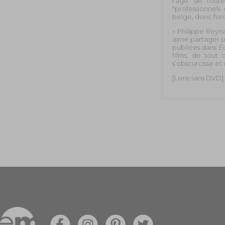
l’âge de toute
"professionnels
belge, donc for
« Philippe Reyna
aime partager se
publiées dans
É
films, de tout 
s’obscurcisse et 
[Livre sans DVD]