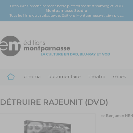
Découvrez prochainement notre plateforme de streaming et VOD
Montparnasse Studio
Tous les films du catalogue des Éditions Montparnasse et bien plus...
cinéma
documentaire
théâtre
séries
DÉTRUIRE RAJEUNIT (DVD)
de
Benjamin HE