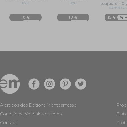
DVD
DVD
toujours - O
COFFRET 2 
10 €
10 €
15 €
Ajo
Ajouter
Ajouter
À propos des Editions Montparnasse
Prog
Conditions générales de vente
Frais
Contact
Prot