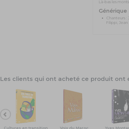
Là-bas les monts
Générique
Chanteurs : 
Filippi, Jean
Les clients qui ont acheté ce produit on
Cultures en transition
Voix du Maroc
Yves Monta