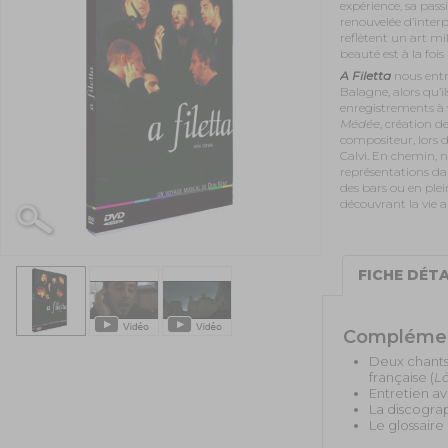
expérience, sa pass
renouvelée d’inter
reflètent un art mi
beauté est à la foi
A Filetta
nous entra
Balagne, alors qu’i
enregistrements à 
Médée
, création 
compositeur, lors 
Calvi. En chemin, 
représentations dans
des bars ou en plein
découvrant la vie a
FICHE DÉTA
Compléme
Deux chants 
française (
Là
Entretien av
La discogra
Le glossaire