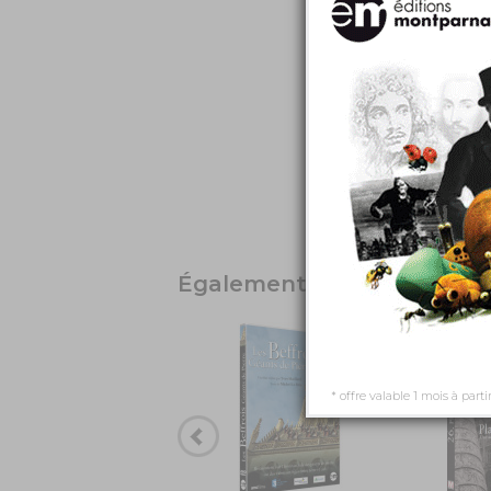
Également disponible dans
* offre valable 1 mois à parti