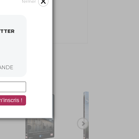
t Saint Macary
fermer
sous-marines
s
ETTER
ANDE