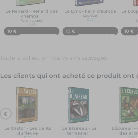
Le Renard - Renard des
Le Lynx - Félin d’Europe
Le Loup
champs,
…
Loïc Coat
DVD
Robert Luquès
L
DVD
10 €
10 €
10 €
Ajouter au panier
Ajouter au panier
Toute la collection Nos voisins sauvages
Les clients qui ont acheté ce produit on
Le Castor - Les dents
Le Blaireau - Le
L’Écureuil -
du fleuve
terrassier
…
des arb
DVD
DVD
DVD