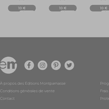
10 €
10 €
10 €
Ajouter
Ajouter
Ajo
À propos des Editions Montparnasse
Prog
Conditions générales de vente
Frais
Contact
Prot