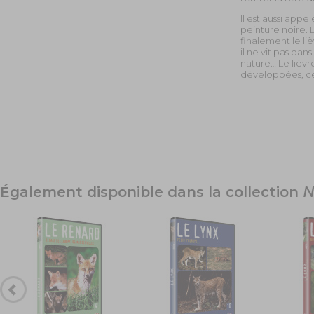
Il est aussi app
peinture noire. 
finalement le li
il ne vit pas dan
nature… Le lièvre
développées, ce 
Également disponible dans la collection
N