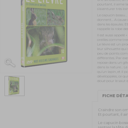
pourtant, il aime l
s’aventurer très lo
Le capucin bossu…
donnent… A cause de
dans les épaules. E
rappelle la robe d
Il est aussi appelé «
oreilles comme tre
Le lièvre est un p
leur silhouette qui 
peu de points com
différentes. Par exem
repose dans un gîte
dans la nature… Le 
qu’un lapin, et il p
développées, ce qui
doué pour le saut 
FICHE DÉTA
Craindre son ombr
Et pourtant, il a
Le capucin boss
rentrer la tête 