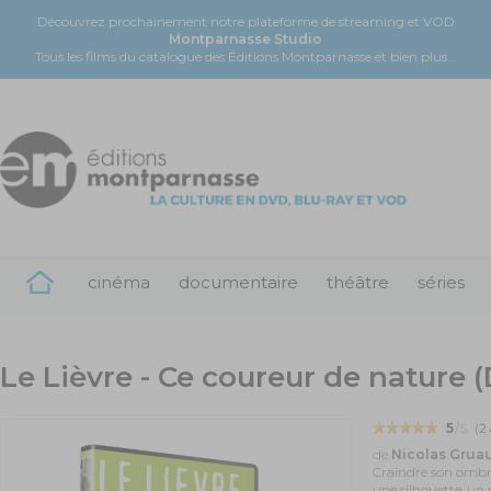
Découvrez prochainement notre plateforme de streaming et VOD
Montparnasse Studio
Tous les films du catalogue des Éditions Montparnasse et bien plus...
cinéma
documentaire
théâtre
séries
Le Lièvre - Ce coureur de nature 
5
/5
(
2
de
Nicolas Grua
Craindre son ombre,
une silhouette, un r