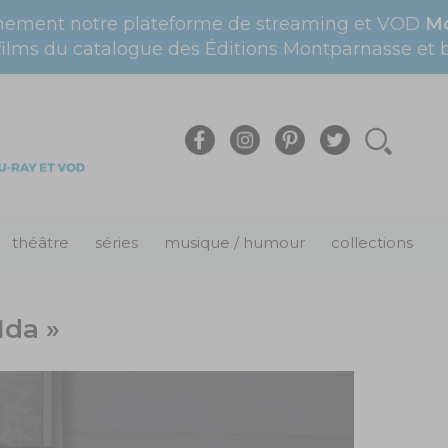
nement notre plateforme de streaming et VOD
Mo
films du catalogue des Éditions Montparnasse et bi
théâtre
séries
musique / humour
collections
Ida »