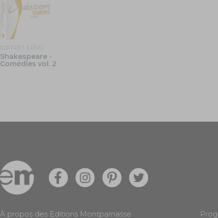
COFFRET 5 DVD
Shakespeare -
Comédies vol. 2
À propos des Editions Montparnasse
Prog