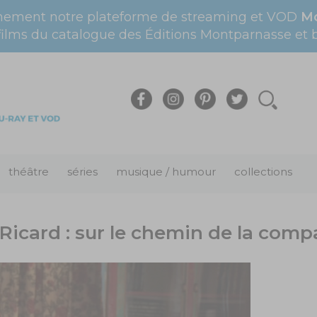
nement notre plateforme de streaming et VOD
Mo
films du catalogue des Éditions Montparnasse et bi
théâtre
séries
musique / humour
collections
 Ricard : sur le chemin de la comp