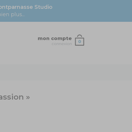
ntparnasse Studio
en plus...
mon compte
0
connexion
assion »