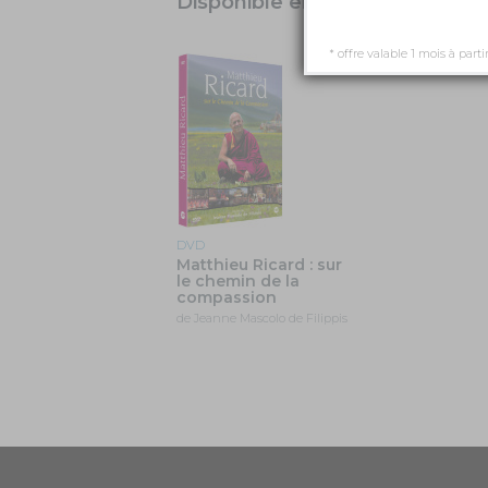
Disponible en DVD
* offre valable 1 mois à parti
DVD
Matthieu Ricard : sur
le chemin de la
compassion
de Jeanne Mascolo de Filippis