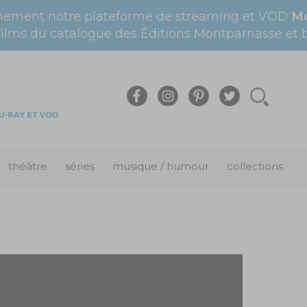
nement notre plateforme de streaming et VOD
Mo
films du catalogue des Éditions Montparnasse et bi
théâtre
séries
musique / humour
collections