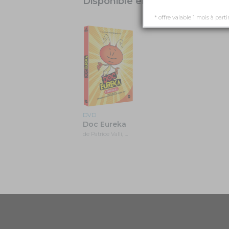
Disponible en DVD
* offre valable 1 mois à parti
DVD
Doc Eureka
de Patrice Valli, …