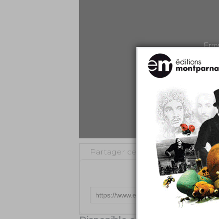
Error
No play
Partager cette vidéo
Intégr
Tweeter