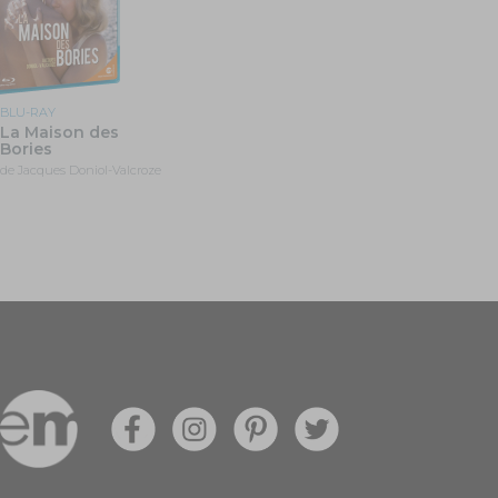
BLU-RAY
La Maison des
Bories
de Jacques Doniol-Valcroze