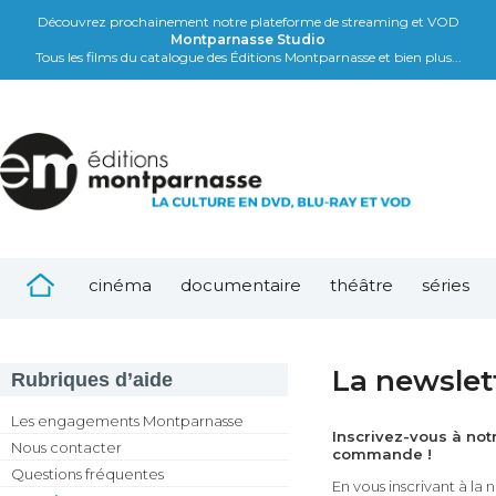
Découvrez prochainement notre plateforme de streaming et VOD
Montparnasse Studio
Tous les films du catalogue des Éditions Montparnasse et bien plus...
cinéma
documentaire
théâtre
séries
La newslet
Rubriques d’aide
Les engagements Montparnasse
Inscrivez-vous à not
Nous contacter
commande !
Questions fréquentes
En vous inscrivant à l