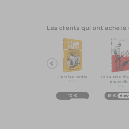
Les clients qui ont achet
L’Amère patrie
La Guerre d’A
DVD
(nouvelle
DVD
10 €
15 €
Ajou
Ajouter