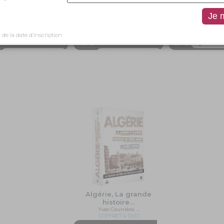
ctobre à Paris
Maurice Audin - la
La Guerre d’
Jacques Panijel
disparition
(nouvell
DVD
François Demerliac
Yves Courriè
DVD
DVD
r de la date d’inscription
10 €
15 €
Ajouter 
Ajouter au panier
Ajouter au panier
Algérie, La grande
histoire
…
Yves Courrière, …
COFFRET 4 DVD