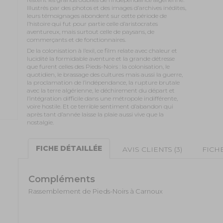
Illustrés par des photos et des images d’archives inédites,
leurs témoignages abondent sur cette période de
l’histoire qui fut pour partie celle d’aristocrates
aventureux, mais surtout celle de paysans, de
commerçants et de fonctionnaires.
De la colonisation à l’exil, ce film relate avec chaleur et
lucidité la formidable aventure et la grande détresse
que furent celles des Pieds-Noirs : la colonisation, le
quotidien, le brassage des cultures mais aussi la guerre,
la proclamation de l’indépendance, la rupture brutale
avec la terre algérienne, le déchirement du départ et
l’intégration difficile dans une métropole indifférente,
voire hostile. Et ce terrible sentiment d’abandon qui
après tant d’année laisse la plaie aussi vive que la
nostalgie.
FICHE DÉTAILLÉE
AVIS CLIENTS (3)
FICH
Compléments
Rassemblement de Pieds-Noirs à Carnoux