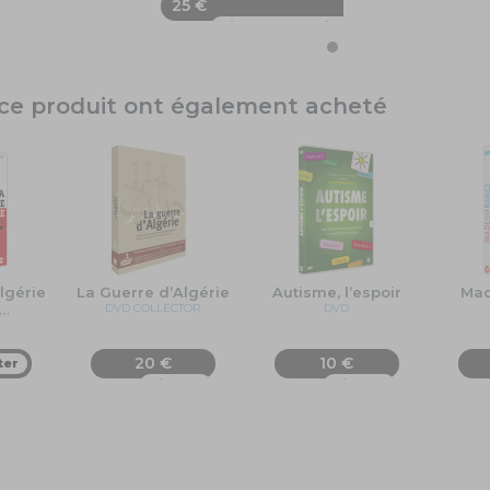
25 €
Ajouter au panier
é ce produit ont également acheté
lgérie
La Guerre d’Algérie
Autisme, l’espoir
Mad
…
DVD COLLECTOR
DVD
20 €
10 €
ter
Ajouter
Ajouter