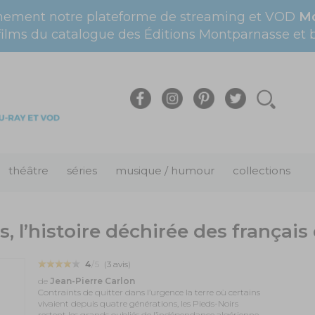
nement notre plateforme de streaming et VOD
Mo
films du catalogue des Éditions Montparnasse et bi
théâtre
séries
musique / humour
collections
, l’histoire déchirée des français
4
/5
(
3
avis
)
de
Jean-Pierre Carlon
Contraints de quitter dans l’urgence la terre où certains
vivaient depuis quatre générations, les Pieds-Noirs
restent les grands oubliés de l’indépendance algérienne.