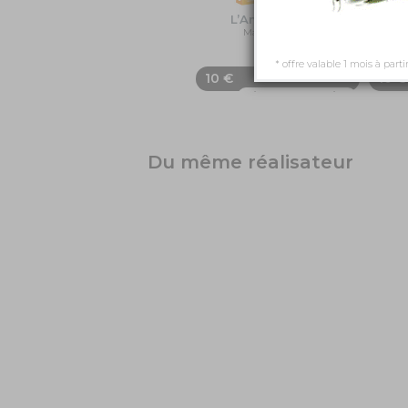
L’Amère patrie
O
Marion Pillas, …
DVD
* offre valable 1 mois à parti
10 €
10 €
Ajouter au panier
Du même réalisateur