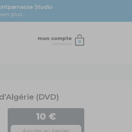
ntparnasse Studio
en plus...
mon compte
0
connexion
 d’Algérie (DVD)
10 €
Ajouter au panier