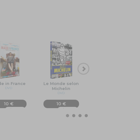
e in France
Le Monde selon
Être psy - volume 2
DVD
Michelin
COFFRET 8 DVD
DVD
10 €
10 €
20 €
Ajouter
Ajouter
Ajouter