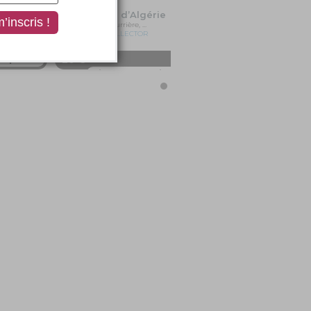
Algérie
La Guerre d’Algérie
e
…
Yves Courrière, …
DVD COLLECTOR
re, …
20 €
au panier
Ajouter au panier