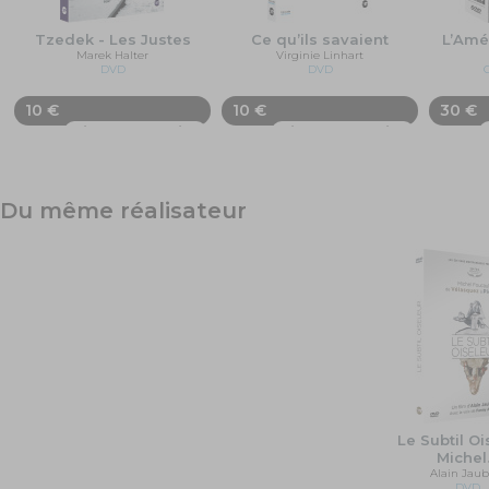
Tzedek - Les Justes
Ce qu’ils savaient
L’Amé
Marek Halter
Virginie Linhart
DVD
DVD
10 €
10 €
30 €
Ajouter au panier
Ajouter au panier
Du même réalisateur
Le Subtil Oi
Michel
Alain Jaub
DVD