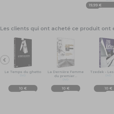
19,99 €
Ajouter 
Les clients qui ont acheté ce produit on
Le Temps du ghetto
La Dernière Femme
Tzedek - Les
DVD
du premier
…
DVD
DVD
10 €
10 €
10 €
Ajouter
Ajouter
Ajo