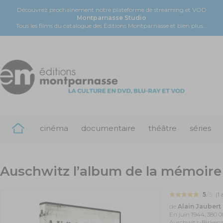
Découvrez prochainement notre plateforme de streaming et VOD
Montparnasse Studio
Tous les films du catalogue des Éditions Montparnasse et bien plus...
cinéma
documentaire
théâtre
séries
Auschwitz l’album de la mémoire
5
/5
(
1
a
de
Alain Jaubert
En juin 1944, 380 0
Auschwitz-Birkena