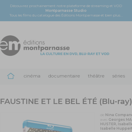
Découvrez prochainement notre plateforme de streaming et VOD
Montparnasse Studio
Tous les films du catalogue des Éditions Montparnasse et bien plus...
cinéma
documentaire
théâtre
séries
FAUSTINE ET LE BEL ÉTÉ (Blu-ray)
de
Nina Compan
avec
Georges MAR
HUSTER, Isabell
Isabelle Huppert