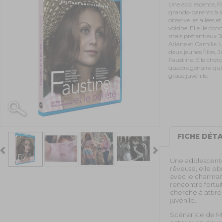
Une adolescente, Fa
grands-parents à l
observe les allées e
voisine. Elle lie c
mais prétentieux Ja
Ariane et Camille. 
deux jeunes filles, J
Faustine. Elle cher
quadragénaire qui 
grâce juvénile.
FICHE DÉTA
Une adolescente
rêveuse, elle obs
avec le charmant
rencontre fortuit
cherche à attire
juvénile.
Scénariste de M