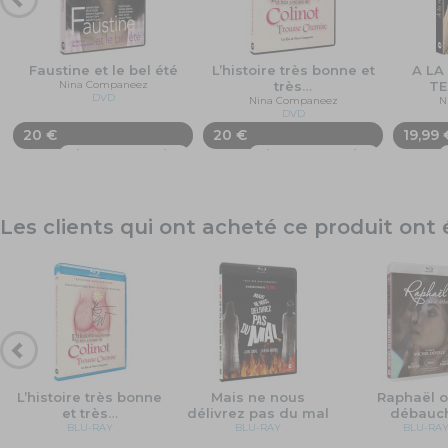
Faustine et le bel été
L’histoire très bonne et
A LA
Nina Companeez
très
…
TE
DVD
Nina Companeez
N
DVD
20 €
20 €
19,99 
Ajouter au panier
Ajouter au panier
Les clients qui ont acheté ce produit on
L’histoire très bonne
Mais ne nous
Raphaël o
et très
…
délivrez pas du mal
débauc
BLU-RAY
BLU-RAY
BLU-RA