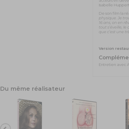
acteurs en deven
Isabelle Huppert
De son film la ré
physique. Je tro
16 ans, on en r
tout s’éveille, le
que c’est une trè
Version restau
Compléme
Entretien avec A
Du même réalisateur