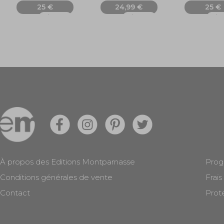
25 €
24,99 €
25 €
Ajouter
Ajouter
Ajo
À propos des Editions Montparnasse
Prog
Conditions générales de vente
Frais
Contact
Prot