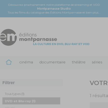
Découvrez prochainement notre plateforme de streaming et VOD
Montparnasse Studio
Tous les films du catalogue des Éditions Montparnasse et bien plus...
cinéma
documentaire
théâtre
séries
VOTR
Filtrer
Tous types
(1)
1 résult
DVD et Blu-ray
(1)