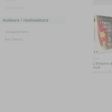
CD (0)
CD-ROM (0)
Auteurs / réalisateurs
Jacques Perrin
Éric Deroo
DVD
L’Empire d
Sud
de Jacques Per