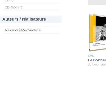
CD (0)
CD-ROM (0)
Auteurs / réalisateurs
Alexandre Medvedkine
DVD
Le Bonhe
de Alexandre