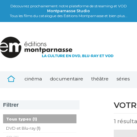
Découvrez prochainement notre plateforme de streaming et VOD
Montparnasse Studio
Tous les films du catalogue des Éditions Montparnasse et bien plus...
cinéma
documentaire
théâtre
séries
VOTR
Filtrer
Tous types
(1)
1 résult
DVD et Blu-ray
(1)