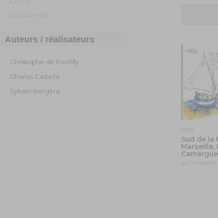
CD (0)
CD-ROM (0)
Auteurs / réalisateurs
Christophe de Ponfilly
Charles Castella
Sylvain Bergère
DVD
Sud de la 
Marseille,
Camargue
de Christophe 