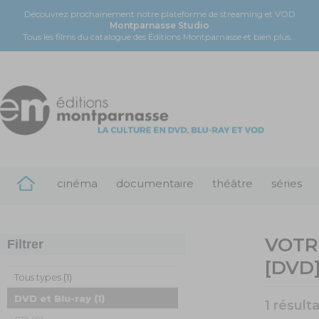
Découvrez prochainement notre plateforme de streaming et VOD
Montparnasse Studio
Tous les films du catalogue des Éditions Montparnasse et bien plus...
cinéma
documentaire
théâtre
séries
VOTR
Filtrer
[DVD
Tous types
(1)
DVD et Blu-ray
(1)
1 résult