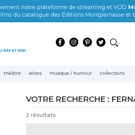
nement notre plateforme de streaming et VOD
Mo
films du catalogue des Éditions Montparnasse et bi
théâtre
séries
musique / humour
collections
VOTRE RECHERCHE :
FERN
2 résultats