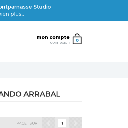
ntparnasse Studio
en plus...
mon compte
0
connexion
ANDO ARRABAL
1
PAGE 1 SUR 1