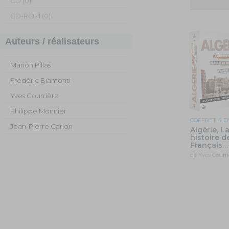
CD (0)
CD-ROM (0)
Auteurs / réalisateurs
Marion Pillas
Frédéric Biamonti
Yves Courrière
Philippe Monnier
COFFRET 4 
Jean-Pierre Carlon
Algérie, L
histoire d
Français
…
de Yves Courri