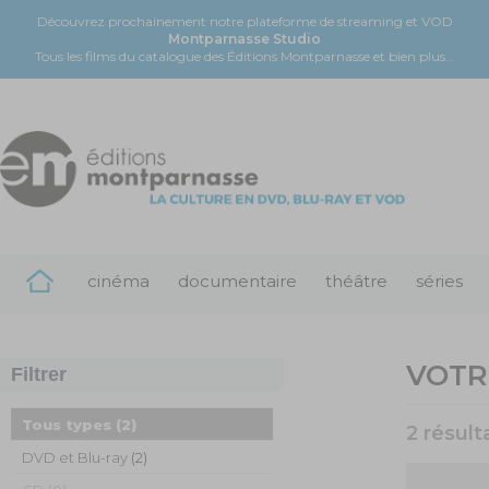
Découvrez prochainement notre plateforme de streaming et VOD
Montparnasse Studio
Tous les films du catalogue des Éditions Montparnasse et bien plus...
cinéma
documentaire
théâtre
séries
VOTR
Filtrer
Tous types
(2)
2 résult
DVD et Blu-ray
(2)