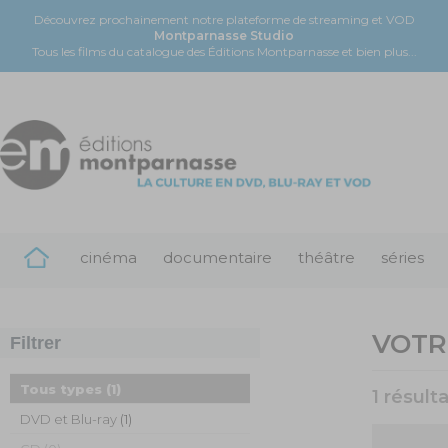
Découvrez prochainement notre plateforme de streaming et VOD
Montparnasse Studio
Tous les films du catalogue des Éditions Montparnasse et bien plus...
cinéma
documentaire
théâtre
séries
VOTR
Filtrer
Tous types
(1)
1 résult
DVD et Blu-ray
(1)