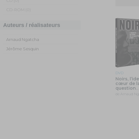
CD (0)
CD-ROM (0)
Auteurs / réalisateurs
Arnaud Ngatcha
Jérôme Sesquin
DVD
Noirs, l’id
cœur de l
question
de Arnaud Ng