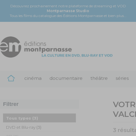
Découvrez prochainement notre plateforme de streaming et VOD
Montparnasse Studio
Tous les films du catalogue des Éditions Montparnasse et bien plus...
cinéma
documentaire
théâtre
séries
VOTR
Filtrer
VALC
Tous types
(3)
DVD et Blu-ray
(3)
3 résult