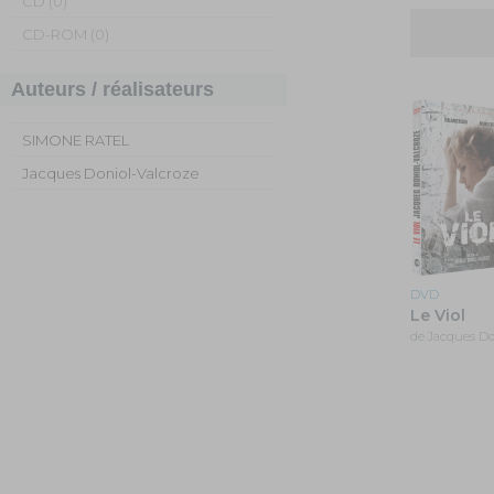
CD (0)
CD-ROM (0)
Auteurs / réalisateurs
SIMONE RATEL
Jacques Doniol-Valcroze
DVD
Le Viol
de Jacques Do