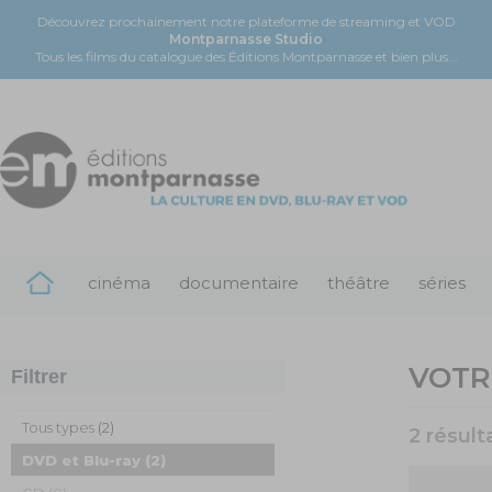
Découvrez prochainement notre plateforme de streaming et VOD
Montparnasse Studio
Tous les films du catalogue des Éditions Montparnasse et bien plus...
cinéma
documentaire
théâtre
séries
VOTR
Filtrer
Tous types
(2)
2 résult
DVD et Blu-ray
(2)