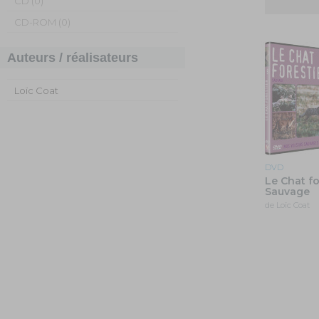
CD (0)
CD-ROM (0)
Auteurs / réalisateurs
Loïc Coat
DVD
Le Chat fo
Sauvage
de Loïc Coat