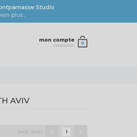
ntparnasse Studio
en plus...
mon compte
0
connexion
TH AVIV
1
PAGE 1 SUR 1