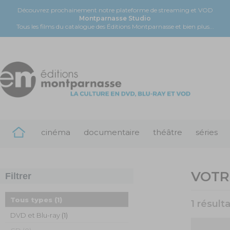
Découvrez prochainement notre plateforme de streaming et VOD
Montparnasse Studio
Tous les films du catalogue des Éditions Montparnasse et bien plus...
cinéma
documentaire
théâtre
séries
VOTR
Filtrer
Tous types
(1)
1 résult
DVD et Blu-ray
(1)