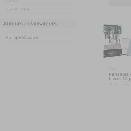
CD (0)
CD-ROM (0)
Auteurs / réalisateurs
Philippe Rouquier
DVD
Panseurs 
Livret 24
de Philippe R