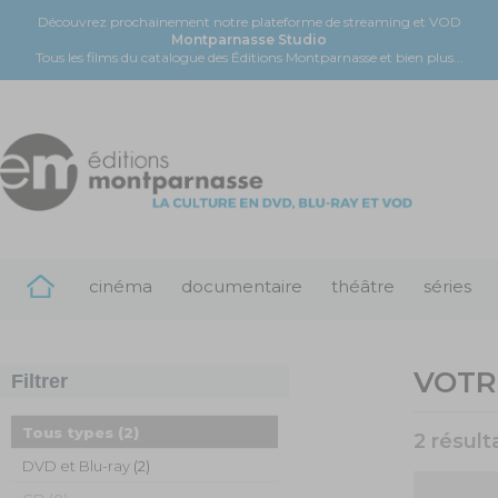
Découvrez prochainement notre plateforme de streaming et VOD
Montparnasse Studio
Tous les films du catalogue des Éditions Montparnasse et bien plus...
cinéma
documentaire
théâtre
séries
VOTR
Filtrer
Tous types
(2)
2 résult
DVD et Blu-ray
(2)