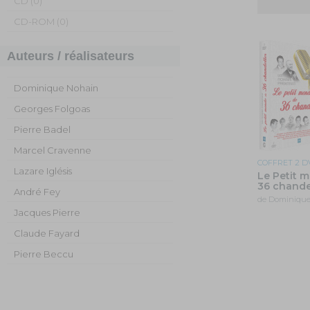
CD (0)
CD-ROM (0)
Auteurs / réalisateurs
Dominique Nohain
Georges Folgoas
Pierre Badel
Marcel Cravenne
COFFRET 2 
Lazare Iglésis
Le Petit 
36 chande
André Fey
de Dominique
Jacques Pierre
Claude Fayard
Pierre Beccu