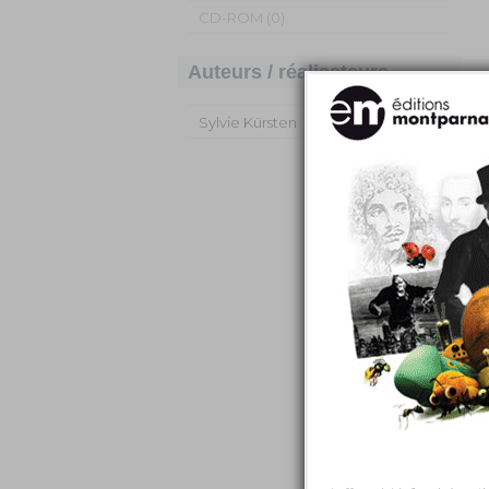
CD-ROM (0)
Auteurs / réalisateurs
Sylvie Kürsten