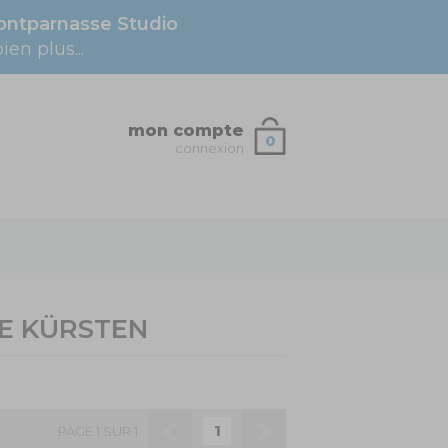
ntparnasse Studio
en plus...
mon compte
0
connexion
IE KÜRSTEN
1
PAGE 1 SUR 1