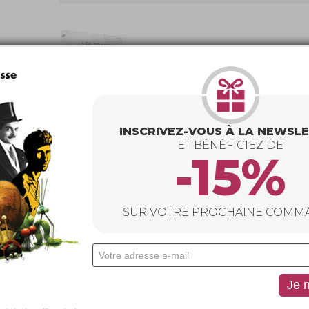
INSCRIVEZ-VOUS À LA NEWSL
ET BÉNÉFICIEZ DE
-15%
DVD
Les Grands Duels de
l’art : Michel-Ange
…
de Sylvie Kürsten
SUR VOTRE PROCHAINE COMM