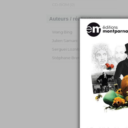
CD-ROM (0)
Auteurs / réalisateurs
Wang Bing
Julien Samani
Serguei Loznitsa
Stéphane Breton