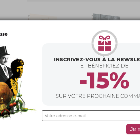
INSCRIVEZ-VOUS À LA NEWSL
ET BÉNÉFICIEZ DE
-15%
DVD
DVD
L’Usage du Monde
L’Usage du Monde
vol. 1
vol. 2
de Wang Bing, …
de Stéphane Breton
SUR VOTRE PROCHAINE COMM