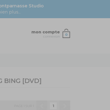
ntparnasse Studio
en plus...
mon compte
0
connexion
 BING
[DVD]
1
PAGE 1 SUR 1