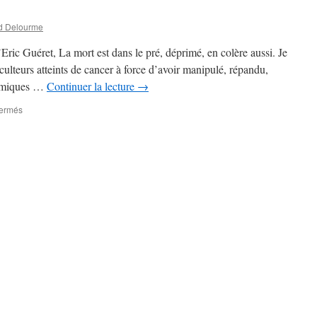
d Delourme
’Eric Guéret, La mort est dans le pré, déprimé, en colère aussi. Je
iculteurs atteints de cancer à force d’avoir manipulé, répandu,
chimiques …
Continuer la lecture
→
fermés
sur
De
La
mort
est
dans
le
pré
à
La
Clef
des
terroirs,
deux
mondes
parallèles