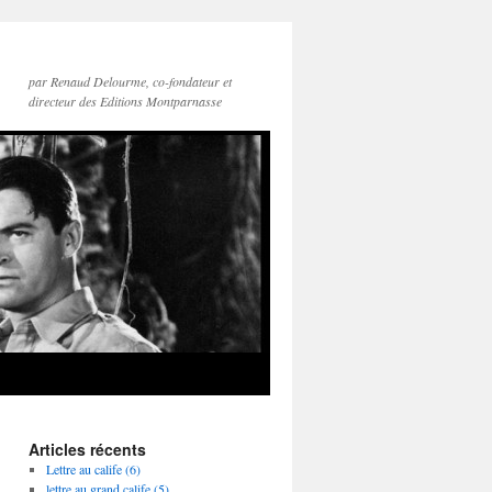
par Renaud Delourme, co-fondateur et
directeur des Editions Montparnasse
Articles récents
Lettre au calife (6)
lettre au grand calife (5)