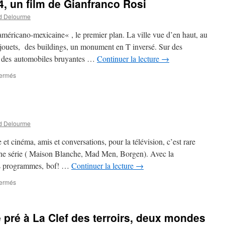
4, un film de Gianfranco Rosi
d Delourme
e américano-mexicaine« , le premier plan. La ville vue d’en haut, au
 jouets, des buildings, un monument en T inversé. Sur des
el des automobiles bruyantes …
Continuer la lecture
→
fermés
sur
El
Sicario
chambre
164,
un
d Delourme
film
de
e et cinéma, amis et conversations, pour la télévision, c’est rare
Gianfranco
’une série ( Maison Blanche, Mad Men, Borgen). Avec la
Rosi
es programmes, bof! …
Continuer la lecture
→
fermés
sur
réjouissant
Thalassa
 pré à La Clef des terroirs, deux mondes