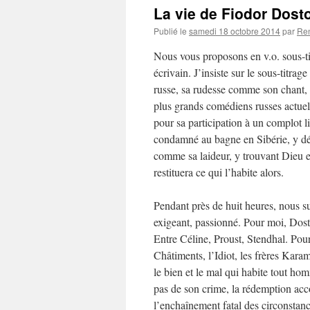
La vie de Fiodor Dosto
Publié le
samedi 18 octobre 2014
par
Re
Nous vous proposons en v.o. sous-tit
écrivain. J’insiste sur le sous-titrag
russe, sa rudesse comme son chant, 
plus grands comédiens russes actue
pour sa participation à un complot l
condamné au bagne en Sibérie, y déc
comme sa laideur, y trouvant Dieu e
restituera ce qui l’habite alors.
Pendant près de huit heures, nous sui
exigeant, passionné. Pour moi, Dosto
Entre Céline, Proust, Stendhal. Pour
Châtiments, l’Idiot, les frères Kara
le bien et le mal qui habite tout ho
pas de son crime, la rédemption acc
l’enchaînement fatal des circonstance