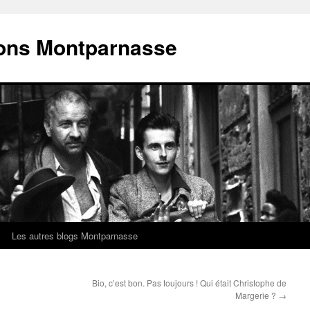
ions Montparnasse
Les autres blogs Montparnasse
Bio, c’est bon. Pas toujours ! Qui était Christophe de
Margerie ?
→