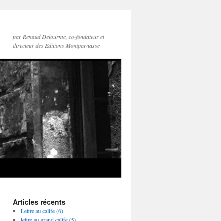
par Renaud Delourme, co-fondateur et
directeur des Editions Montparnasse
Articles récents
Lettre au calife (6)
lettre au grand calife (5)