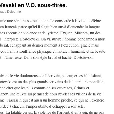
ïevski en V.O. sous-titrée.
naud Delourme
rée une série russe exceptionnelle consacrée à la vie du célèbre
e en français parce qu’ici il s’agit bien aussi d’entendre la langue
ses accents de violence et de lyrisme. Evgueni Mironov, un des
ls, interprète Dostoïevski. On va suivre l’homme condamné à mort
ibéral, échappant au dernier moment à l’exécution, gracié mais
ouvrant la souffrance physique et morale l’humanité et sa beauté
t l’âme russe. Dans son style brutal et haché, Dostoïevski,
vons le vie douloureuse de l’écrivain, joueur, excessif, hésitant,
ïevski est un des plus grands écrivains de la littérature mondiale.
 ne citer que les plus connus de ses ouvrages, Crimes et
mazov, une œuvre lui permet de nous révéler ses visions de la vie:
mme, l’assassin qui est aussi un homme proche, ce qui ne l’exonère
ordée à chacun, l’impossibilité d’échapper à son acte,
s. La fatalité certes, la violence de l’argent, d’en avoir, de ne pas