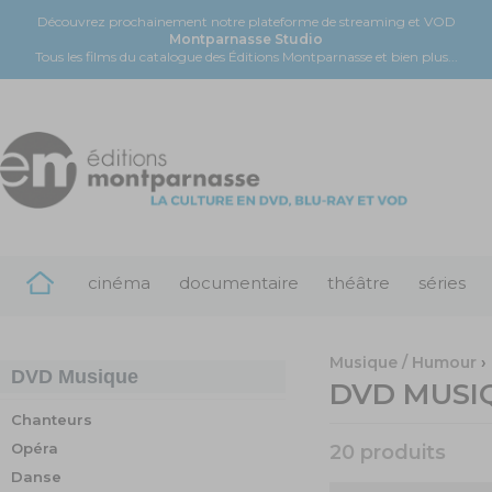
Découvrez prochainement notre plateforme de streaming et VOD
Montparnasse Studio
Tous les films du catalogue des Éditions Montparnasse et bien plus...
cinéma
documentaire
théâtre
séries
Musique / Humour
›
DVD
Musique
DVD
MUSI
Chanteurs
Opéra
20 produits
Danse