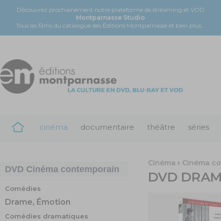
Découvrez prochainement notre plateforme de streaming et VOD
Montparnasse Studio
Tous les films du catalogue des Éditions Montparnasse et bien plus...
cinéma
documentaire
théâtre
séries
Cinéma
›
Cinéma co
DVD
Cinéma contemporain
DVD
DRAM
Comédies
Drame, Émotion
Comédies dramatiques