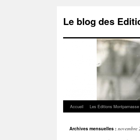
Le blog des Edit
Accueil
Les Editions Montparnasse
Aller
au
novembre 
Archives mensuelles :
contenu