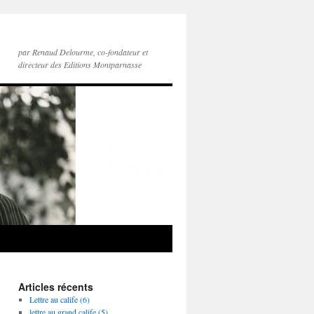
par Renaud Delourme, co-fondateur et
directeur des Editions Montparnasse
Articles récents
Lettre au calife (6)
lettre au grand calife (5)