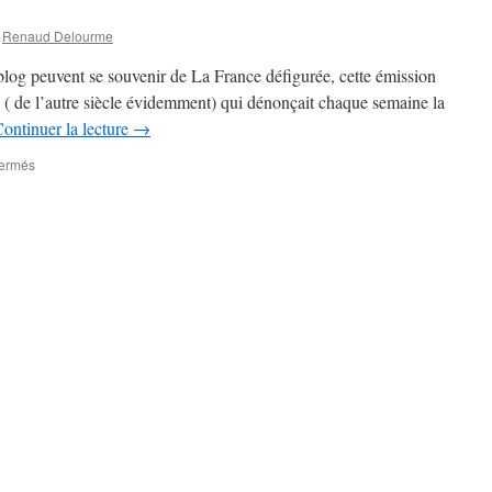
Renaud Delourme
 blog peuvent se souvenir de La France défigurée, cette émission
0 ( de l’autre siècle évidemment) qui dénonçait chaque semaine la
ontinuer la lecture
→
fermés
sur
La
France
défigurée