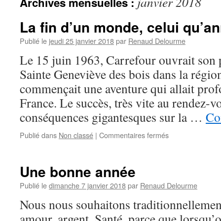
janvier 2018
Archives mensuelles :
La fin d’un monde, celui qu’a
Publié le
jeudi 25 janvier 2018
par
Renaud Delourme
Le 15 juin 1963, Carrefour ouvrait son
Sainte Geneviève des bois dans la régio
commençait une aventure qui allait pro
France. Le succès, très vite au rendez-v
conséquences gigantesques sur la …
Co
Publié dans
Non classé
|
Commentaires fermés
sur
La
fin
d’un
Une bonne année
monde,
celui
Publié le
dimanche 7 janvier 2018
par
Renaud Delourme
qu’annonce
Nous nous souhaitons traditionnellement
Carrefour
amour, argent. Santé, parce que lorsqu’o