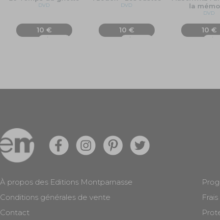
DVD
DVD
la mémo
DVD
10 €
10 €
10 €
Ajouter
Ajouter
Ajo
À propos des Editions Montparnasse
Prog
Conditions générales de vente
Frais
Contact
Prot