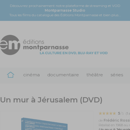
Découvrez prochainement notre plateforme de streaming et VOD
Montparnasse Studio
Tous les films du catalogue des Éditions Montparnasse et bien plus...
cinéma
documentaire
théâtre
séries
Un mur à Jérusalem (DVD)
5
/5
(
1
a
de
Frédéric Ross
Réalisé en 1968 au 
Un mur à Jérusa