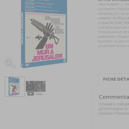
« fait israélien » :
sionistes en Palesti
national juif » au 
création de l’État d
arabes de 1948, 1956
une terre pour les
l’Holocauste, et de
palestinien ; Rossif
honnête, ne gomma
un problème qui re
FICHE DÉTA
Commenta
Cinéaste militant
ghetto
) signe i
lumière l’histoi