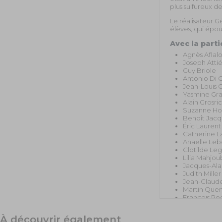
plus sulfureux d
Le réalisateur G
élèves, qui épous
Avec la parti
Agnès Aflal
Joseph Atti
Guy Briole
Antonio Di 
Jean-Louis G
Yasmine Gra
Alain Grosri
Suzanne H
Benoît Jacq
Éric Laurent
Catherine L
Anaëlle Leb
Clotilde Leg
Lilia Mahjou
Jacques-Alai
Judith Miller
Jean-Claude
Martin Que
François Re
Compléme
À découvrir également