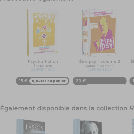
Entretien ave
Entretien av
Le point de 
Psycho-fiction
Être psy - volume 2
Ê
Éric Le Roch
Daniel Friedmann
COFFRET 4 DVD
COFFRET 8 DVD
15 €
20 €
Ajouter au panier
Ajouter au panier
Également disponible dans la collection
R