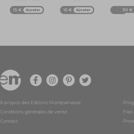
15 €
15 €
30 €
Ajouter
Ajouter
Ajo
À propos des Editions Montparnasse
Prog
Conditions générales de vente
Frais
Contact
Prot