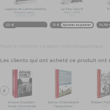
Lapsuy et Lehmuskallio
Le Feu Sacré
P
Anastasia Lapsuy, …
Arthur JOFFÉ
COFFRET 2 DVD
DVD
20 €
15 €
14,99 
Ajouter au panier
Ajouter au panier
Toute la collection Le geste cinématographique
Les clients qui ont acheté ce produit on
Ariane Doublet -
Denis Gheerbrant
Robert Fla
Suite normande
l’arpenteur
DVD
COFFRET 4 DVD
DVD