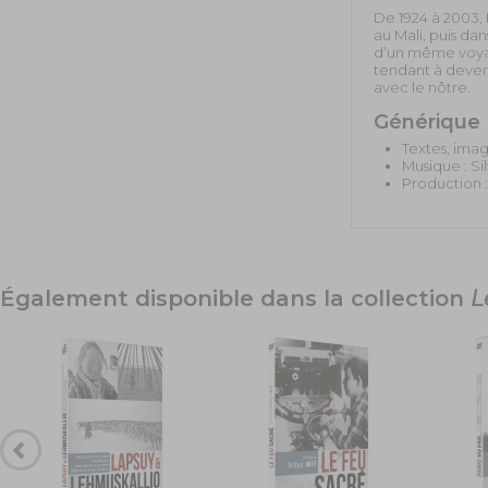
De 1924 à 2003, 
au Mali, puis da
d’un même voya
tendant à deveni
avec le nôtre.
Générique
Textes, imag
Musique : Si
Production :
Également disponible dans la collection
L