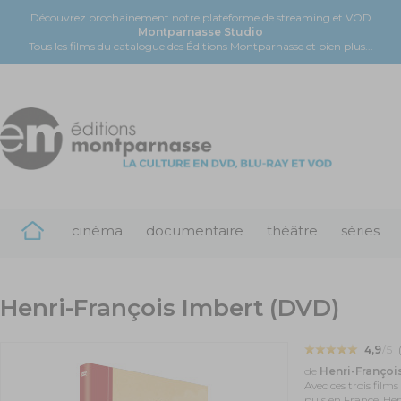
Découvrez prochainement notre plateforme de streaming et VOD
Montparnasse Studio
Tous les films du catalogue des Éditions Montparnasse et bien plus...
cinéma
documentaire
théâtre
séries
Henri-François Imbert (DVD)
4,9
/5
de
Henri-Françoi
Avec ces trois film
puis en France, H