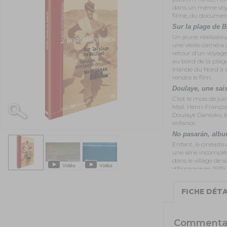
dans un même voya
filmé, du documenta
Sur la plage de B
Un jeune réalisate
une vieille caméra 
retour d’un voyage 
au bord de la plage,
Irlande du Nord à 
rendre le film.
Doulaye, une sai
C’est le mois de ju
Mali. Henri-Franço
Doulaye Danioko, l
enfance.
No pasarán, albu
Enfant, le cinéaste
une série incomplè
dans le village de s
d’Espagne en 1939. 
recherche des car
FICHE DÉTA
Commenta