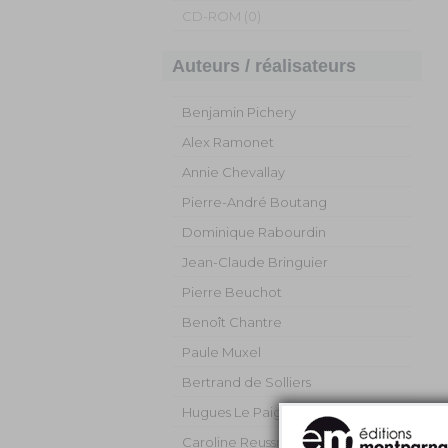
CD-ROM (0)
Auteurs / réalisateurs
Benjamin Pichery
Alex Ramonet
Annie Chevallay
Pierre-André Boutang
Dominique Rabourdin
Jean-Claude Bringuier
Pierre Beuchot
Benoît Chantre
Paule Muxel
Bertrand de Solliers
Hugues Le Paige
Caroline Reussner