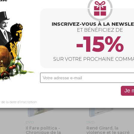
INSCRIVEZ-VOUS À LA NEWSL
DVD
DVD
ET BÉNÉFICIEZ DE
Sida, une histoire qui
D’Ailleurs, Derrida
-15%
n’a pas de fin
de Safaa Fathy
de Paule Muxel, …
SUR VOTRE PROCHAINE COMM
r de la date d’inscription
DVD
DVD
Il Fare politica -
René Girard, la
Chronique de la
violence et le sacré