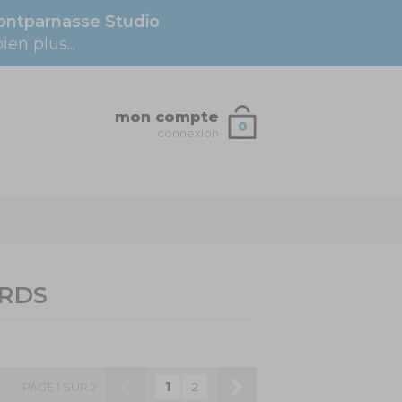
ntparnasse Studio
en plus...
mon compte
0
connexion
RDS
1
2
PAGE 1 SUR 2