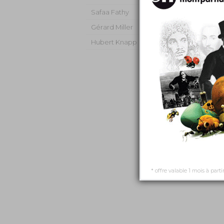
Safaa Fathy
Gérard Miller
Hubert Knapp
* offre valable 1 mois à parti