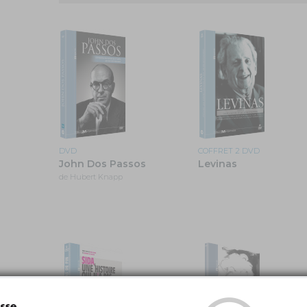
DVD
COFFRET 2 DVD
John Dos Passos
Levinas
de Hubert Knapp