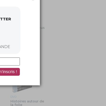
ETTER
DVD
Paul Ricœur,
philosophe de tous
les dialogues
de Caroline Reussner
ANDE
DVD
Histoires autour de
la folie