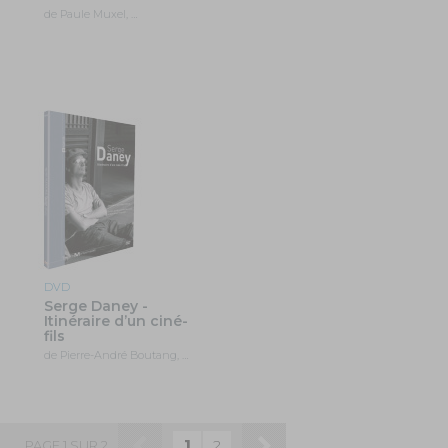
de Paule Muxel, …
DVD
Serge Daney -
Itinéraire d’un ciné-
fils
de Pierre-André Boutang, …
1
2
PAGE 1 SUR 2