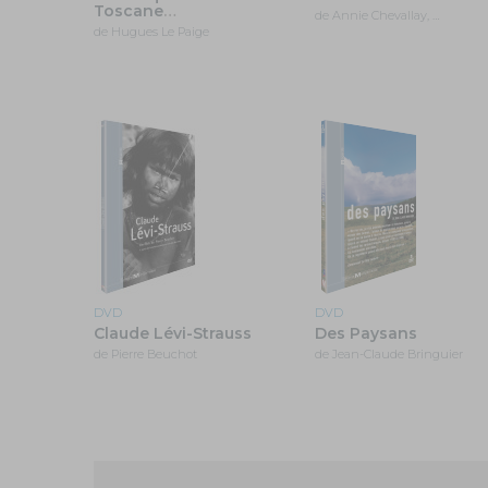
Toscane
…
de Annie Chevallay, …
de Hugues Le Paige
DVD
DVD
Claude Lévi-Strauss
Des Paysans
de Pierre Beuchot
de Jean-Claude Bringuier