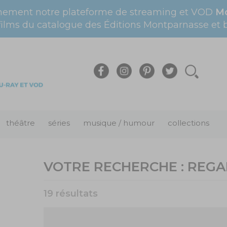
nement notre plateforme de streaming et VOD
Mo
films du catalogue des Éditions Montparnasse et bi
théâtre
séries
musique / humour
collections
VOTRE RECHERCHE :
REGA
19 résultats