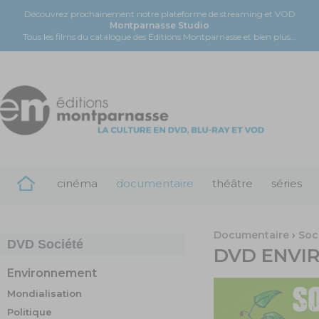
Découvrez prochainement notre plateforme de streaming et VOD
Montparnasse Studio
Tous les films du catalogue des Éditions Montparnasse et bien plus...
cinéma
documentaire
théâtre
séries
Documentaire
›
Soc
DVD
Société
DVD
ENVI
Environnement
Mondialisation
Politique