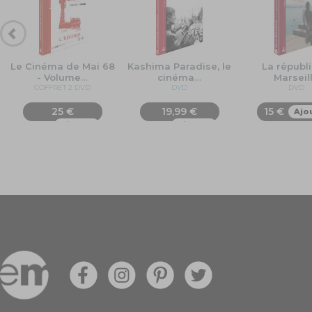
Le Cinéma de Mai 68
Kashima Paradise, le
La républ
- Volume
…
cinéma
…
Marseil
COFFRET 2 DVD
DVD
DVD
25 €
19,99 €
15 €
Ajo
Ajouter
Ajouter