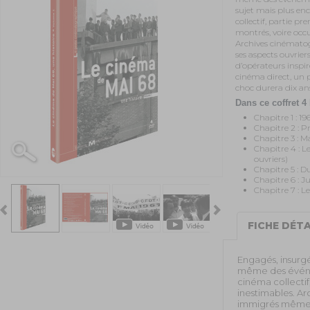
sujet mais plus enc
collectif, partie pr
montrés, voire occu
Archives cinémato
ses aspects ouvrie
d’opérateurs inspir
cinéma direct, un 
choc durera dix an
Dans ce coffret 
Chapitre 1 : 19
Chapitre 2 : P
Chapitre 3 : Ma
Chapitre 4 : L
ouvriers)
Chapitre 5 : D
Chapitre 6 : Ju
Chapitre 7 :
FICHE DÉTA
Engagés, insurgés
même des événem
cinéma collectif
inestimables. Ar
immigrés même. 