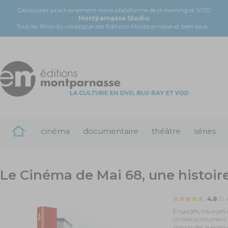
Découvrez prochainement notre plateforme de streaming et VOD
Montparnasse Studio
Tous les films du catalogue des Éditions Montparnasse et bien plus...
cinéma
documentaire
théâtre
séries
Le Cinéma de Mai 68, une histoire
4,8
/5
Engagés, insurgés e
cinéastes tournent 
même des événemen