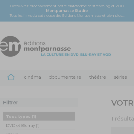
Découvrez prochainement notre plateforme de streaming et VOD
Montparnasse Studio
Tous les films du catalogue des Éditions Montparnasse et bien plus...
cinéma
documentaire
théâtre
séries
VOTR
Filtrer
Tous types
(1)
1 résult
DVD et Blu-ray
(1)