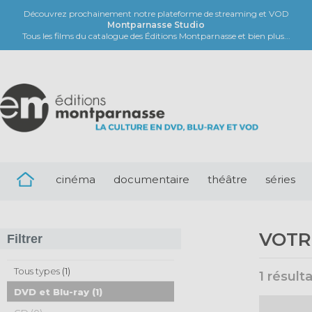
Découvrez prochainement notre plateforme de streaming et VOD
Montparnasse Studio
Tous les films du catalogue des Éditions Montparnasse et bien plus...
cinéma
documentaire
théâtre
séries
VOTR
Filtrer
Tous types
(1)
1 résult
DVD et Blu-ray
(1)