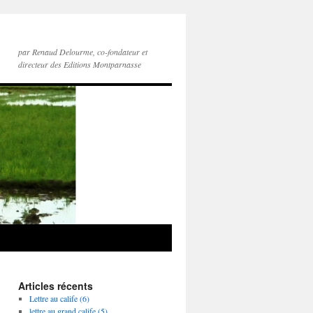
par Renaud Delourme, co-fondateur et
directeur des Editions Montparnasse
Articles récents
Lettre au calife (6)
lettre au grand calife (5)