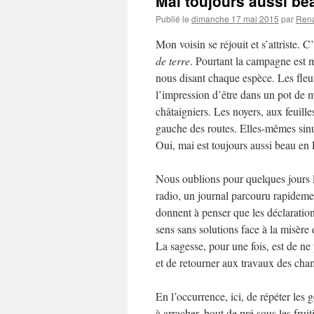
Mai toujours aussi be
Publié le
dimanche 17 mai 2015
par
Ren
Mon voisin se réjouit et s’attriste. 
de terre
. Pourtant la campagne est ma
nous disant chaque espèce. Les fleur
l’impression d’être dans un pot de m
châtaigniers. Les noyers, aux feuille
gauche des routes. Elles-mêmes sinu
Oui, mai est toujours aussi beau en 
Nous oublions pour quelques jours l’a
radio, un journal parcouru rapidem
donnent à penser que les déclaration
sens sans solutions face à la misèr
La sagesse, pour une fois, est de ne 
et de retourner aux travaux des cha
En l’occurrence, ici, de répéter les
à arracher, bout de pré sous les frui