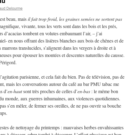
au
aud Delourme
C’est beau, mais
il fait trop froid, les graines semées ne sortent pas
gnifique, vivante, tous les verts sont dans les bois et les prés,
s d’acacias tombent en volutes embaumant l’air, – j’ai
iel- en nous offrant des lisières blanches aux bois de chênes et de
s marrons translucides, s’alignent dans les vergers à droite et à
euses pour épouser les montées et descentes naturelles du causse.
Périgord.
gitation parisienne, et cela fait du bien. Pas de télévision, pas de
ent, mais les conversations autour du café au bar PMU tabac me
s d’
en-haut
sont très proches de celles d’
en-bas
: le même bon
e du monde, aux guerres inhumaines, aux violences quotidiennes.
pas s’en mêler, de fermer ses oreilles, de ne pas ouvrir sa bouche
mps.
 gestes de nettoyage du printemps : mauvaises herbes envahissantes
tiers à dégager, arbre tombé à découper. L’effort physique est bon,