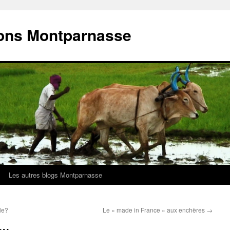
ions Montparnasse
Les autres blogs Montparnasse
le?
Le « made in France » aux enchères
→