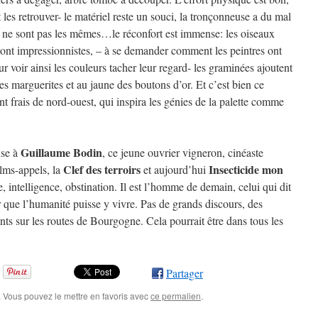
t les retrouver- le matériel reste un souci, la tronçonneuse a du mal
 ne sont pas les mêmes…le réconfort est immense: les oiseaux
sont impressionnistes, – à se demander comment les peintres ont
r voir ainsi les couleurs tacher leur regard- les graminées ajoutent
es marguerites et au jaune des boutons d’or. Et c’est bien ce
nt frais de nord-ouest, qui inspira les génies de la palette comme
…
Guillaume Bodin
nse à
, ce jeune ouvrier vigneron, cinéaste
Clef des terroirs
Insecticide mon
lms-appels, la
et aujourd’hui
intelligence, obstination. Il est l’homme de demain, celui qui dit
our que l’humanité puisse y vivre. Pas de grands discours, des
ts sur les routes de Bourgogne. Cela pourrait être dans tous les
Partager
. Vous pouvez le mettre en favoris avec
ce permalien
.